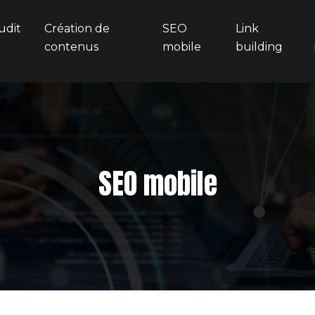
udit
Création de
SEO
Link
contenus
mobile
building
SEO mobile