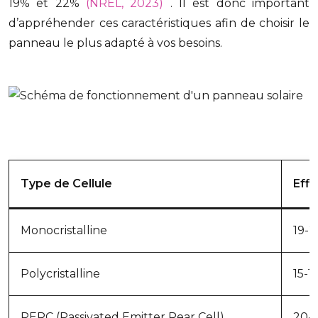
19% et 22%
(NREL, 2023)
. Il est donc important
d’appréhender ces caractéristiques afin de choisir le
panneau le plus adapté à vos besoins.
Type de Cellule
Effi
Monocristalline
19-
Polycristalline
15-1
PERC (Passivated Emitter Rear Cell)
20-